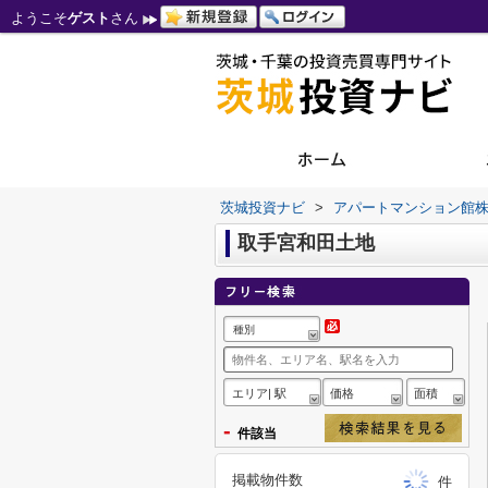
ようこそ
ゲスト
さん
茨城投資ナビ
>
アパートマンション館
取手宮和田土地
種別
エリア| 駅
価格
面積
-
件該当
掲載物件数
件