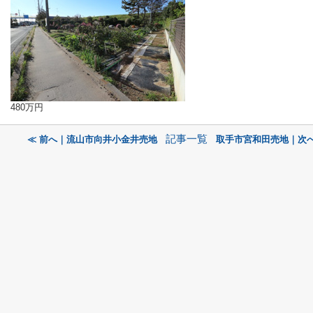
480万円
記事一覧
≪ 前へ｜流山市向井小金井売地
取手市宮和田売地｜次へ