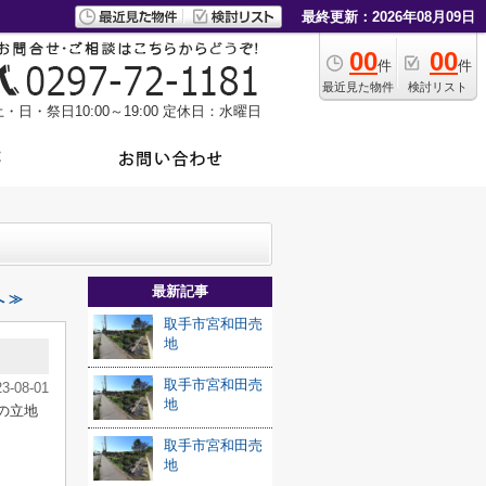
最終更新：2026年08月09日
00
00
件
件
最近見た物件
検討リスト
・日・祭日10:00～19:00
定休日：水曜日
最新記事
 ≫
取手市宮和田売
地
取手市宮和田売
23-08-01
地
の立地
取手市宮和田売
地