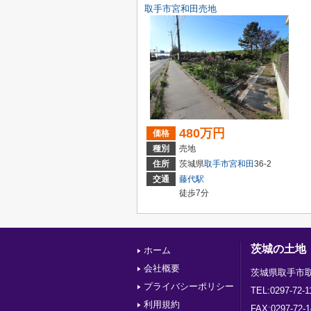
取手市宮和田売地
480万円
価格
種別
売地
住所
茨城県
取手市
宮和田
36-2
交通
藤代駅
徒歩7分
茨城の土地
ホーム
会社概要
茨城県取手市取
プライバシーポリシー
TEL:0297-72-1
利用規約
FAX:0297-72-1