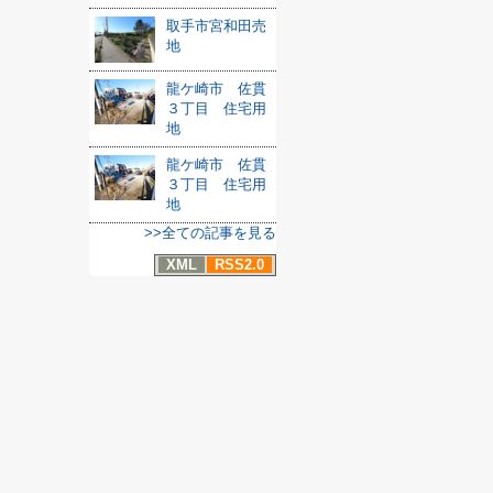
取手市宮和田売
地
龍ケ崎市 佐貫
３丁目 住宅用
地
龍ケ崎市 佐貫
３丁目 住宅用
地
>>全ての記事を見る
XML
RSS2.0