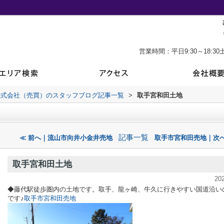
営業時間：平日9:30～18:30土
株式会社（売買）のスタッフブログ記事一覧
>
取手宮和田土地
記事一覧
≪ 前へ｜流山市向井小金井売地
取手市宮和田売地｜次へ
取手宮和田土地
20
◆藤代駅徒歩圏内の土地です。取手、龍ヶ崎、牛久に行きやすい国道沿い
です♪
取手市宮和田売地