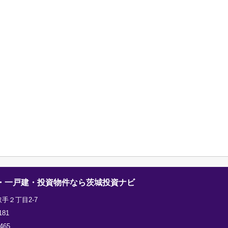
・一戸建・投資物件なら茨城投資ナビ
手２丁目2-7
181
465