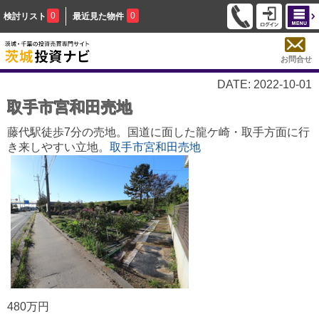
0
0
検討リスト
最近見た物件
お問合せ
DATE: 2022-10-01
取手市宮和田売地
藤代駅徒歩7分の売地。国道に面した龍ケ崎・取手方面に行
き来しやすい立地。
取手市宮和田売地
480万円