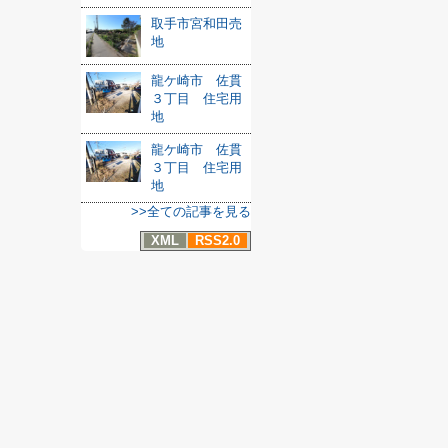
取手市宮和田売
地
龍ケ崎市 佐貫
３丁目 住宅用
地
龍ケ崎市 佐貫
３丁目 住宅用
地
>>全ての記事を見る
XML
RSS2.0