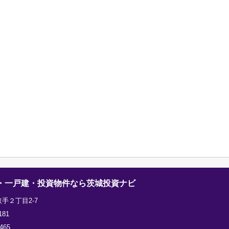
・一戸建・投資物件なら茨城投資ナビ
手２丁目2-7
181
465