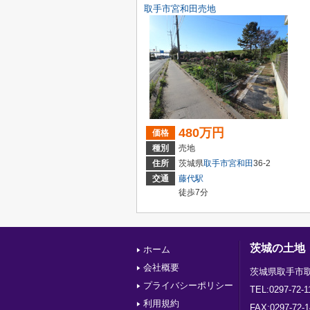
取手市宮和田売地
480万円
価格
種別
売地
住所
茨城県
取手市
宮和田
36-2
交通
藤代駅
徒歩7分
茨城の土地
ホーム
会社概要
茨城県取手市取
プライバシーポリシー
TEL:0297-72-1
利用規約
FAX:0297-72-1