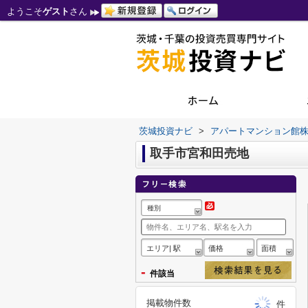
ようこそ
ゲスト
さん
茨城投資ナビ
>
アパートマンション館
取手市宮和田売地
種別
エリア| 駅
価格
面積
-
件該当
掲載物件数
件