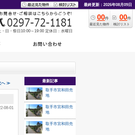
最終更新：2026年08月09日
00
00
件
件
最近見た物件
検討リスト
・日・祭日10:00～19:00
定休日：水曜日
最新記事
へ ≫
取手市宮和田売
地
取手市宮和田売
22-08-01
地
取手市宮和田売
地