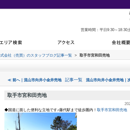
営業時間：平日9:30～18:30土
株式会社（売買）のスタッフブログ記事一覧
>
取手市宮和田売地
記事一覧
≪ 前へ｜流山市向井小金井売地
流山市向井小金井売地｜次
取手市宮和田売地
20
◆国道に面した便利な立地です♪藤代駅まで徒歩圏内！
取手市宮和田売地