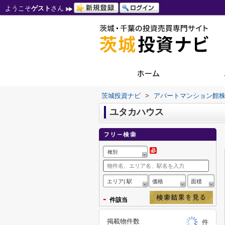
ようこそ
ゲスト
さん
茨城投資ナビ
>
アパートマンション館
ユタカハウス
種別
エリア| 駅
価格
面積
-
件該当
掲載物件数
件