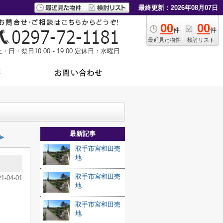
最終更新：2026年08月07日
00
00
件
件
最近見た物件
検討リスト
・日・祭日10:00～19:00
定休日：水曜日
最新記事
≫
取手市宮和田売
地
取手市宮和田売
21-04-01
地
取手市宮和田売
地