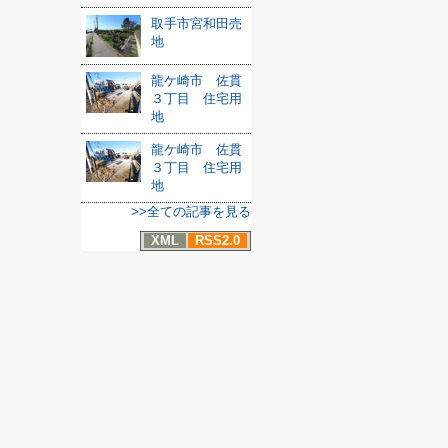
取手市宮和田売
地
龍ケ崎市 佐貫
３丁目 住宅用
地
龍ケ崎市 佐貫
３丁目 住宅用
地
>>全ての記事を見る
XML
RSS2.0