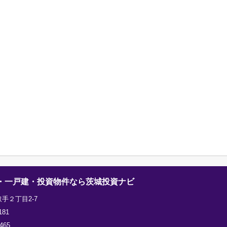
・一戸建・投資物件なら茨城投資ナビ
手２丁目2-7
181
465