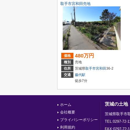
取手市宮和田売地
480万円
価格
種別
売地
住所
茨城県
取手市
宮和田
36-2
交通
藤代駅
徒歩7分
茨城の土地
ホーム
会社概要
茨城県取手市取
プライバシーポリシー
TEL:0297-72-1
利用規約
FAX:0297-72-1