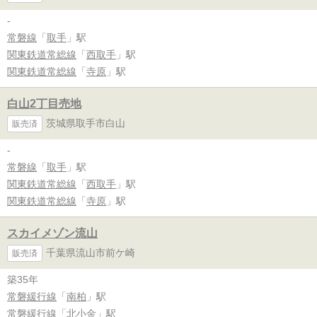
-
常磐線
「
取手
」駅
関東鉄道常総線
「
西取手
」駅
関東鉄道常総線
「
寺原
」駅
白山2丁目売地
茨城県取手市白山
販売済
-
常磐線
「
取手
」駅
関東鉄道常総線
「
西取手
」駅
関東鉄道常総線
「
寺原
」駅
スカイメゾン流山
千葉県流山市前ケ崎
販売済
築35年
常磐緩行線
「
南柏
」駅
常磐緩行線
「
北小金
」駅