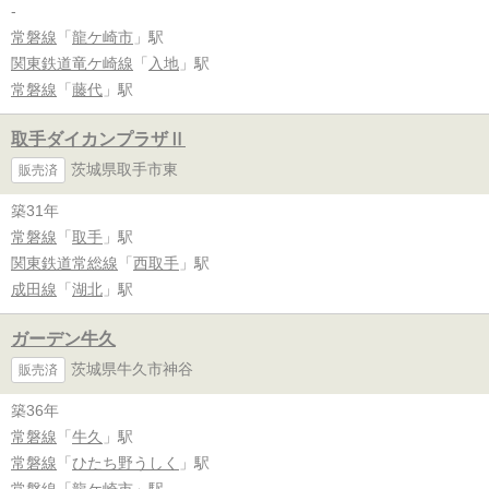
-
常磐線
「
龍ケ崎市
」駅
関東鉄道竜ケ崎線
「
入地
」駅
常磐線
「
藤代
」駅
取手ダイカンプラザⅡ
茨城県取手市東
販売済
築31年
常磐線
「
取手
」駅
関東鉄道常総線
「
西取手
」駅
成田線
「
湖北
」駅
ガーデン牛久
茨城県牛久市神谷
販売済
築36年
常磐線
「
牛久
」駅
常磐線
「
ひたち野うしく
」駅
常磐線
「
龍ケ崎市
」駅