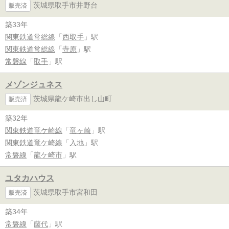
茨城県取手市井野台
販売済
築33年
関東鉄道常総線
「
西取手
」駅
関東鉄道常総線
「
寺原
」駅
常磐線
「
取手
」駅
メゾンジュネス
茨城県龍ケ崎市出し山町
販売済
築32年
関東鉄道竜ケ崎線
「
竜ヶ崎
」駅
関東鉄道竜ケ崎線
「
入地
」駅
常磐線
「
龍ケ崎市
」駅
ユタカハウス
茨城県取手市宮和田
販売済
築34年
常磐線
「
藤代
」駅