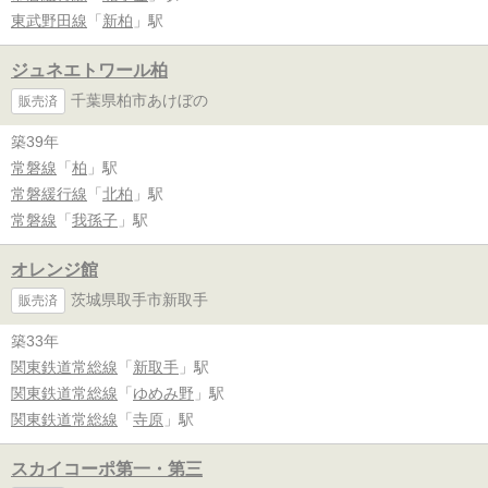
東武野田線
「
新柏
」駅
ジュネエトワール柏
千葉県柏市あけぼの
販売済
築39年
常磐線
「
柏
」駅
常磐緩行線
「
北柏
」駅
常磐線
「
我孫子
」駅
オレンジ館
茨城県取手市新取手
販売済
築33年
関東鉄道常総線
「
新取手
」駅
関東鉄道常総線
「
ゆめみ野
」駅
関東鉄道常総線
「
寺原
」駅
スカイコーポ第一・第三