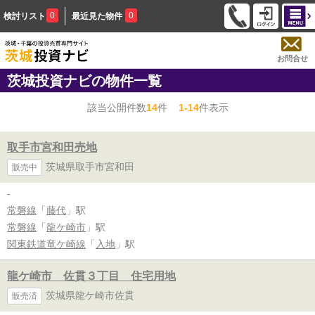
0
0
検討リスト
最近見た物件
お問合せ
茨城投資ナビの物件一覧
該当公開件数
14
件
1-14
件表示
取手市宮和田売地
茨城県取手市宮和田
販売中
-
常磐線
「
藤代
」駅
常磐線
「
龍ケ崎市
」駅
関東鉄道竜ケ崎線
「
入地
」駅
龍ケ崎市 佐貫３丁目 住宅用地
茨城県龍ケ崎市佐貫
販売済