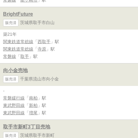
BrightFuture
茨城県取手市白山
販売済
築21年
関東鉄道常総線
「
西取手
」駅
関東鉄道常総線
「
寺原
」駅
常磐線
「
取手
」駅
向小金売地
千葉県流山市向小金
販売済
-
常磐緩行線
「
南柏
」駅
東武野田線
「
新柏
」駅
東武野田線
「
増尾
」駅
取手市新町3丁目売地
茨城県取手市新町
販売済