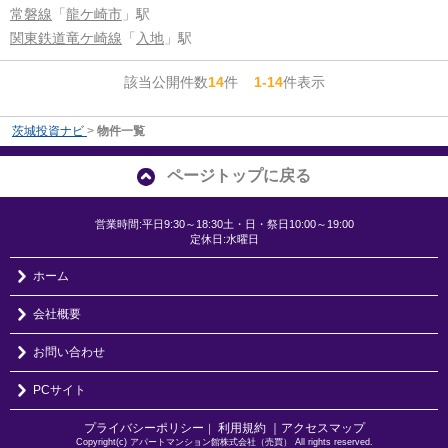
常磐線
「
龍ケ崎市
」駅
関東鉄道竜ケ崎線
「
入地
」駅
該当公開件数
14
件
1-14
件表示
茨城投資ナビ
>
物件一覧
ページトップに戻る
営業時間:平日9:30～18:30土・日・祭日10:00～19:00
定休日:水曜日
ホーム
会社概要
お問い合わせ
PCサイト
プライバシーポリシー
利用規約
｜アクセスマップ
｜
Copyright(c) アパートマンション館株式会社（売買） All rights reserved.