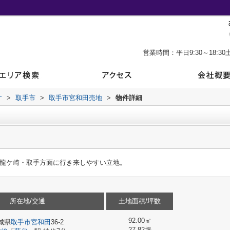
営業時間：平日9:30～18:30土
す
>
取手市
>
取手市宮和田売地
>
物件詳細
た龍ケ崎・取手方面に行き来しやすい立地。
所在地/交通
土地面積/坪数
92.00㎡
城県
取手市
宮和田
36-2
27.82坪