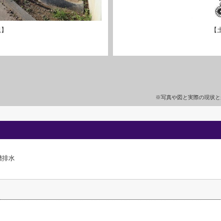
観】
【
※写真や図と実際の現状と
槽排水