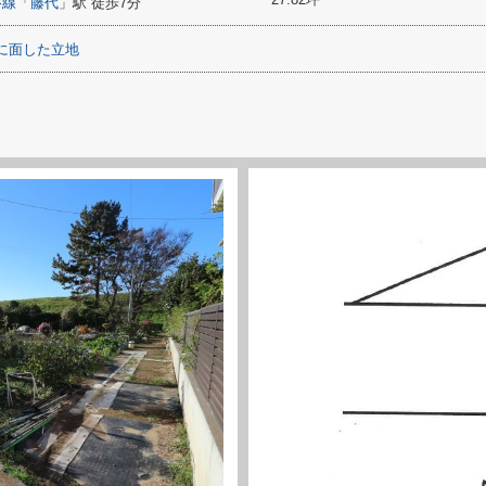
磐線
「
藤代
」駅 徒歩7分
に面した立地