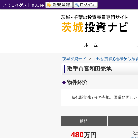
ようこそ
ゲスト
さん
茨城投資ナビ
>
(土地(売買))地域から探
取手市宮和田売地
物件紹介
藤代駅徒歩7分の売地。国道に面し
価格
480
茨
万円