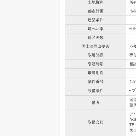
土地権利
所
都市計画
市
建築条件
-
建ぺい率
60
総区画数
-
国土法届出要否
不
取引態様
専
引渡時期
相
最適用途
-
物件番号
437
プ
設備条件
国
備考
藤
ア
茨
取扱会社
TEL
国土