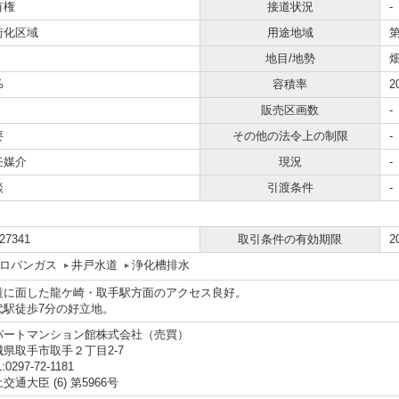
有権
接道状況
-
街化区域
用途地域
地目/地勢
畑
%
容積率
2
販売区画数
-
要
その他の法令上の制限
-
任媒介
現況
-
談
引渡条件
-
27341
取引条件の有効期限
2
ロパンガス
井戸水道
浄化槽排水
道に面した龍ケ崎・取手駅方面のアクセス良好。
代駅徒歩7分の好立地。
パートマンション館株式会社（売買）
城県取手市取手２丁目2-7
:0297-72-1181
交通大臣 (6) 第5966号