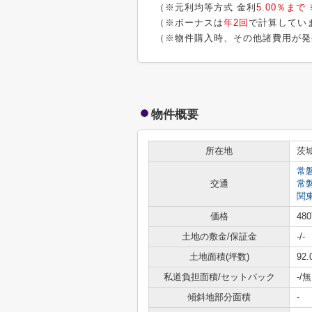
（※元利均等方式 金利
5.00％まで
（※ボーナスは
年2回
で計算してい
（※物件購入時、その他諸費用が発
物件概要
所在地
茨
常
交通
常
関
価格
48
土地の敷金/保証金
-/-
土地面積(坪数)
92.
私道負担面積/セットバック
-/無
傾斜地部分面積
-