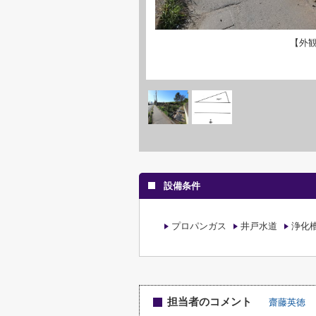
【外
設備条件
プロパンガス
井戸水道
浄化
担当者のコメント
齋藤英徳