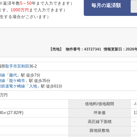
※返済年数
5～50
年まで入力できます）
毎月の返済額
ます。
1000万円
まで入力できます）
生する場合がございます）
【売地】
物件番号：43727341
情報更新日：2026年
城県
取手市
宮和田
36-2
磐線
「
藤代
」駅 徒歩7分
磐線
「
龍ケ崎市
」駅 徒歩35分
東鉄道竜ケ崎線
「
入地
」駅 徒歩61分
0万円
借地料/借地期間
-/
00㎡(27.82坪)
坪単価
1
高圧線下面積
-
路地状敷地
-