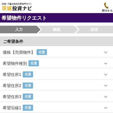
電話する
希望物件リクエスト
入力
確認
送信
ご希望条件
価格【売買物件】
任意
希望物件種別
任意
希望住所1
任意
希望住所2
任意
希望住所3
任意
希望沿線1
任意