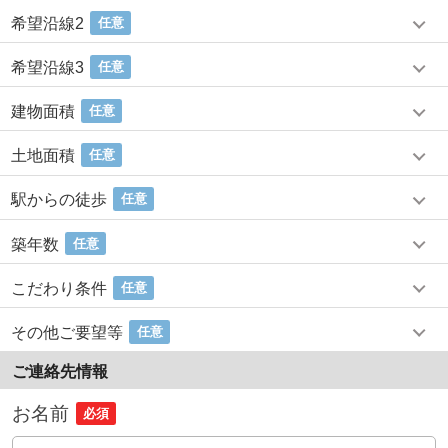
希望沿線2
任意
希望沿線3
任意
建物面積
任意
土地面積
任意
駅からの徒歩
任意
築年数
任意
こだわり条件
任意
その他ご要望等
任意
ご連絡先情報
お名前
必須