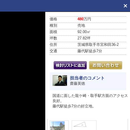
価格
480
万円
種別
売地
面積
92.00㎡
坪数
27.82坪
住所
茨城県取手市宮和田36-2
交通
藤代駅
徒歩7分
担当者のコメント
齋藤英徳
国道に面した龍ケ崎・取手駅方面のアクセス
良好。
藤代駅徒歩7分の好立地。